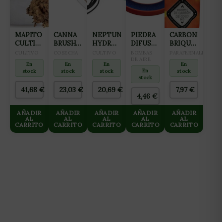
MAPITO
CANNA
NEPTUNE
PIEDRA
CARBONKO
CULTIWOOL
BRUSH
HYDROPONICS
DIFUSORA
BRIQUETAS
80L
CEPILLO
CABLE
AQUAKING
BBQ
CULTIVO
COSECHA
CULTIVO
BOMBAS
PARAFERNALIA
DE
DE
ANILLO
DE AIRE
BOLSA
En
En
En
En
CORTE
CALOR
(12CM)
3KG
En
stock
stock
stock
stock
10 M-
stock
60W
41,68
€
23,03
€
20,69
€
7,97
€
4,46
€
AÑADIR
AÑADIR
AÑADIR
AÑADIR
AÑADIR
AL
AL
AL
AL
AL
CARRITO
CARRITO
CARRITO
CARRITO
CARRITO