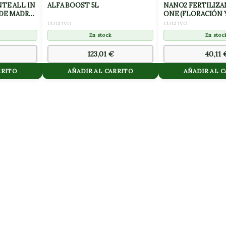
TE ALL IN
ALFA BOOST 5L
NANO2 FERTILIZA
 DE MADRES
ONE (FLORACIÓN 
FINALIZACIÓN) 10
CULTIVO
CULTIVO
En stock
En stoc
123,01
€
40,11
RRITO
AÑADIR AL CARRITO
AÑADIR AL 