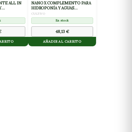
NTE ALL IN
NANO X COMPLEMENTO PARA
Y
HIDROPONÍA Y AGUAS
L
BLANDAS 10L
CULTIVO
k
En stock
€
48,13
€
CARRITO
AÑADIR AL CARRITO