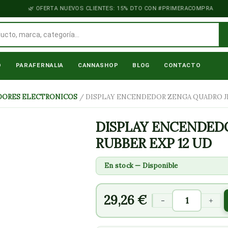
OFERTA NUEVOS CLIENTES: 15% DTO CON #PRIMERACOMPRA
O
PARAFERNALIA
CANNASHOP
BLOG
CONTACTO
DISPLAY
ORES ELECTRONICOS
/ DISPLAY ENCENDEDOR ZENGA QUADRO JE
ENCENDEDOR
ZENGA
DISPLAY ENCENDED
QUADRO
RUBBER EXP 12 UD
JET
RUBBER
En stock — Disponible
EXP
12
29,26
€
-
+
UD
cantidad