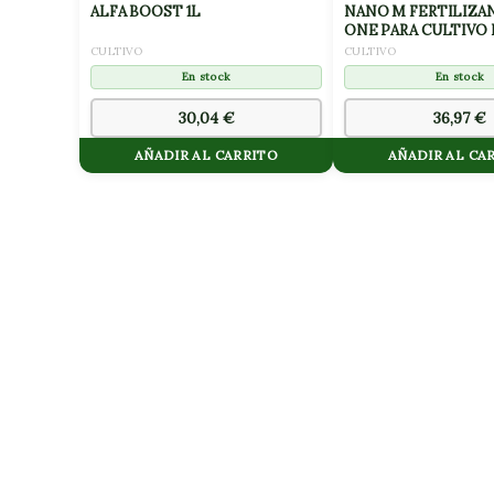
ALFA BOOST 1L
NANO M FERTILIZAN
ONE PARA CULTIVO
10L
CULTIVO
CULTIVO
En stock
En stock
30,04
€
36,97
€
AÑADIR AL CARRITO
AÑADIR AL CA