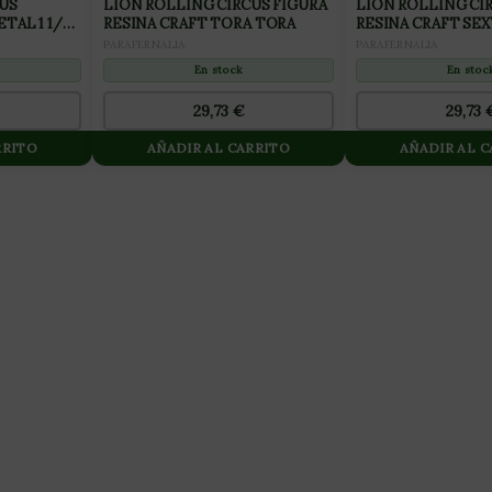
US
LION ROLLING CIRCUS FIGURA
LION ROLLING CI
TAL 1 1/4
RESINA CRAFT TORA TORA
RESINA CRAFT SEX
PARAFERNALIA
PARAFERNALIA
En stock
En stoc
29,73
€
29,73
RRITO
AÑADIR AL CARRITO
AÑADIR AL 