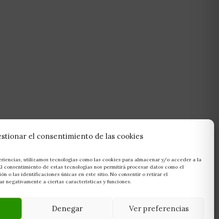
stionar el consentimiento de las cookies
eriencias, utilizamos tecnologías como las cookies para almacenar y/o acceder a la
 El consentimiento de estas tecnologías nos permitirá procesar datos como el
 o las identificaciones únicas en este sitio. No consentir o retirar el
r negativamente a ciertas características y funciones.
Denegar
Ver preferencias