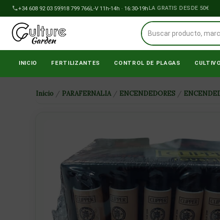
Ir
+34 608 92 03 59
918 799 766
ENVÍOS A PENÍNSULA GRATIS DESDE 50€
L-V 11h-14h · 16:30-19h
al
contenido
INICIO
FERTILIZANTES
CONTROL DE PLAGAS
CULTIV
Inicio
/
PARAFERNALIA
/
ENCENDEDORES
/
ENCENDED