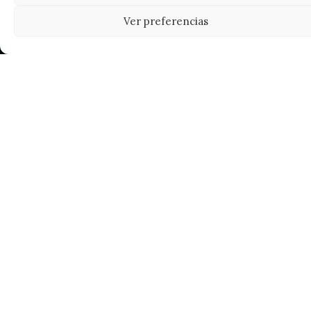
Ver preferencias
Tu grow shop de confianza en
Casarrubios del Monte. Semillas, cultivo,
nutrición y accesorios para el cultivador
exigente.
INFORMACIÓN
Mi Cuenta
Carrito
¿Dónde está mi pedido?
FAQ's
Noticias y Artículos