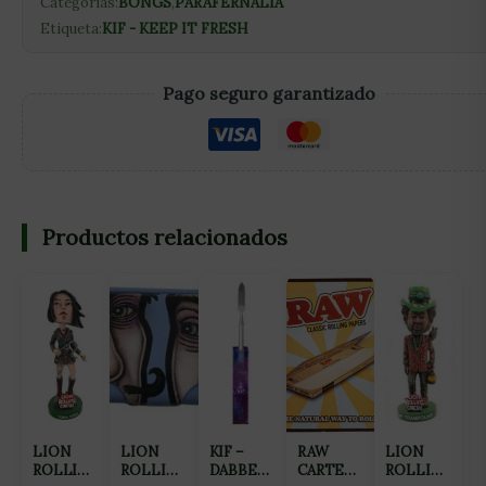
Categorías:
BONGS
,
PARAFERNALIA
Etiqueta:
KIF - KEEP IT FRESH
Pago seguro garantizado
Productos relacionados
LION
LION
KIF –
RAW
LION
ROLLING
ROLLING
DABBER
CARTEL
ROLLING