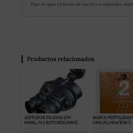
Pipa de agua en forma de barril con adaptador mac
Productos relacionados
AGITADOR DE AGUA 12W
NANO2 FERTILIZANT
6000L/H 2 ROTORES (WAVE
ONE (FLORACIÓN Y
MAKER) NEPTUNE
FINALIZACIÓN) 2L
CULTIVO
CULTIVO
HIDROPONICS