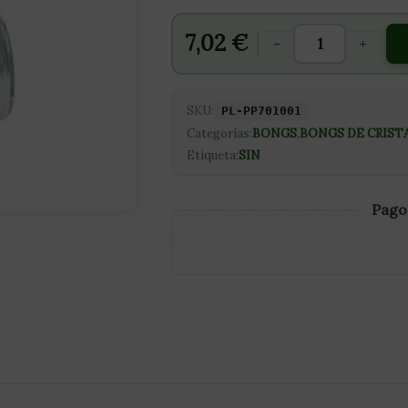
7,02
€
-
+
SKU:
PL-PP701001
Categorías:
BONGS
,
BONGS DE CRIST
Etiqueta:
SIN
Pago