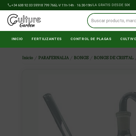
Ir
+34 608 92 03 59
918 799 766
ENVÍOS A PENÍNSULA GRATIS DESDE 50€
L-V 11h-14h · 16:30-19h
al
contenido
INICIO
FERTILIZANTES
CONTROL DE PLAGAS
CULTIV
Inicio
/
PARAFERNALIA
/
BONGS
/
BONGS DE CRISTAL