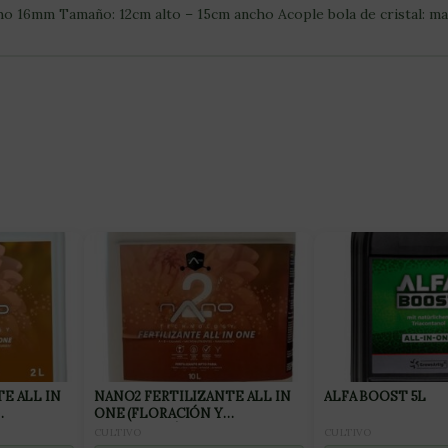
ho 16mm Tamaño: 12cm alto – 15cm ancho Acople bola de cristal: m
E ALL IN
NANO2 FERTILIZANTE ALL IN
ALFA BOOST 5L
ONE (FLORACIÓN Y
FINALIZACIÓN) 10L
CULTIVO
CULTIVO