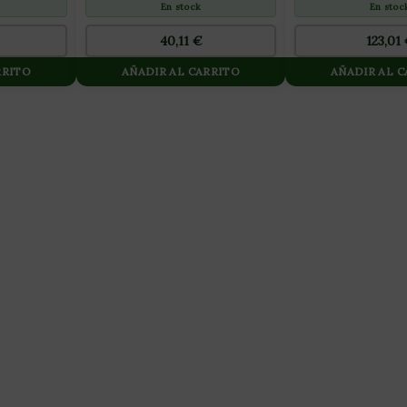
En stoc
En stock
123,01
40,11
€
RRITO
AÑADIR AL CARRITO
AÑADIR AL 