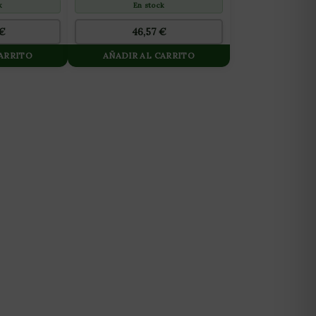
k
En stock
€
46,57
€
CARRITO
AÑADIR AL CARRITO