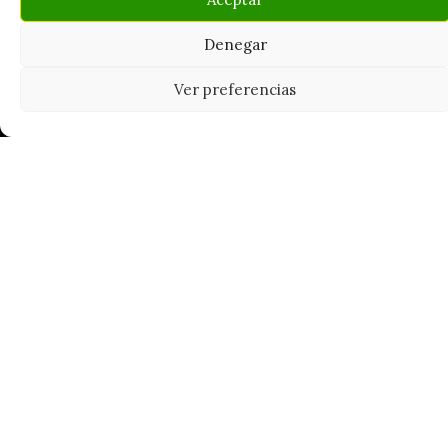
Denegar
Ver preferencias
Tu grow shop de confianza en
Casarrubios del Monte. Semillas, cultivo,
nutrición y accesorios para el cultivador
exigente.
INFORMACIÓN
Mi Cuenta