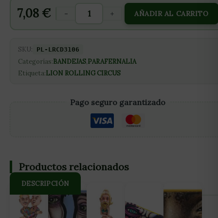
7,08
€
-
+
AÑADIR AL CARRITO
SKU:
PL-LRCD3106
Categorías:
BANDEJAS
,
PARAFERNALIA
Etiqueta:
LION ROLLING CIRCUS
Pago seguro garantizado
Productos relacionados
DESCRIPCIÓN
Diseñado para contener todo lo que necesitas.