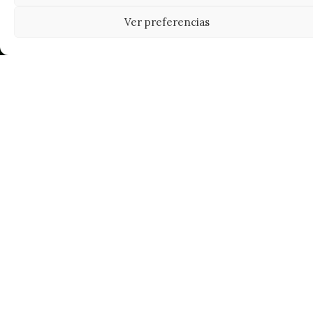
Ver preferencias
Tu grow shop de confianza en
Casarrubios del Monte. Semillas, cultivo,
nutrición y accesorios para el cultivador
exigente.
INFORMACIÓN
Mi Cuenta
Carrito
¿Dónde está mi pedido?
FAQ's
Noticias y Artículos