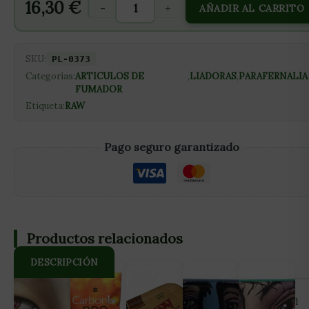
16,30
€
-
+
AÑADIR AL CARRITO
SKU:
PL-0373
Categorías:
ARTICULOS DE
,
LIADORAS
,
PARAFERNALIA
FUMADOR
Etiqueta:
RAW
Pago seguro garantizado
Productos relacionados
DESCRIPCIÓN
Nuevo Raw Six Shooter diseñado para liar 1,2,3 o 6 conos al