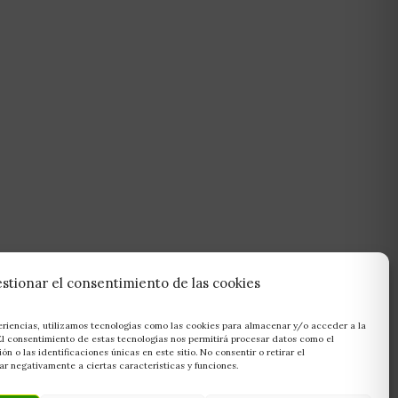
stionar el consentimiento de las cookies
eriencias, utilizamos tecnologías como las cookies para almacenar y/o acceder a la
 El consentimiento de estas tecnologías nos permitirá procesar datos como el
 o las identificaciones únicas en este sitio. No consentir o retirar el
r negativamente a ciertas características y funciones.