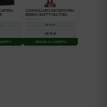
 CARTERA
LION ROLLING CIRCUS FIGURA
S
RESINA CRAFT TORA TORA
PARAFERNALIA
k
En stock
€
29,73
€
CARRITO
AÑADIR AL CARRITO