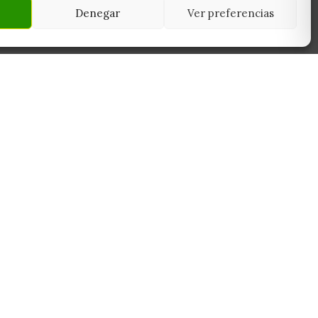
Denegar
Ver preferencias
NEWSLETTER
45950
Suscríbete y recibe las últimas ofertas,
 Toledo
novedades y consejos de cultivo antes que
nadie.
Suscribirme
Sin spam. Cancela cuando quieras.