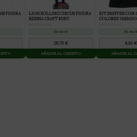
US FIGURA
LION ROLLING CIRCUS FIGURA
KIT SNIFFER CON
RESINA CRAFT RUBY
COLORES VARIADO
PARAFERNALIA
PARAFERNALIA
En stock
En stoc
29,73
€
6,61
RRITO
AÑADIR AL CARRITO
AÑADIR AL 