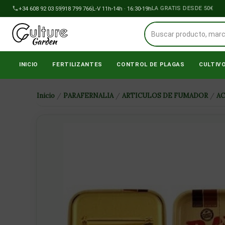
Ir
+34 608 92 03 59
918 799 766
ENVÍOS A PENÍNSULA GRATIS DESDE 50€
L-V 11h-14h · 16:30-19h
al
contenido
INICIO
FERTILIZANTES
CONTROL DE PLAGAS
CULTIV
Inicio
/
PARAFERNALIA
/
ARTICULOS DE FUMADOR
/
A