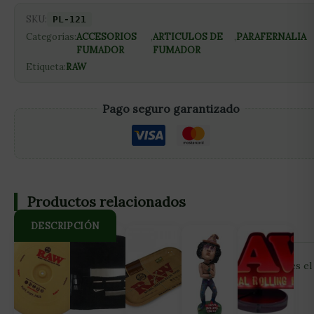
SKU:
PL-121
Categorías:
ACCESORIOS
,
ARTICULOS DE
,
PARAFERNALIA
FUMADOR
FUMADOR
Etiqueta:
RAW
Pago seguro garantizado
Productos relacionados
DESCRIPCIÓN
RAW CAJA METAL KS ROLL CADDY La caja RAW Caddy es el
compañero perfecto para tus utensilios para fumar. Fue
creada para almacenar los librillos King Size RAW y