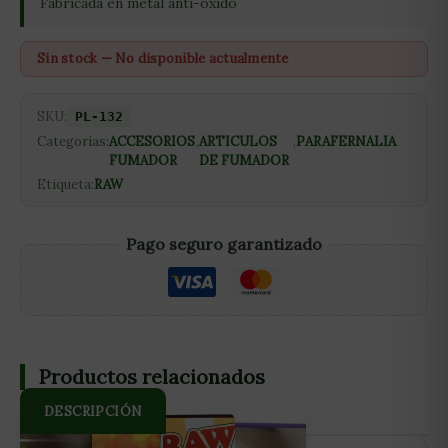
Fabricada en metal anti-óxido
Sin stock — No disponible actualmente
SKU:
PL-132
Categorías:
ACCESORIOS
,
ARTICULOS
,
PARAFERNALIA
FUMADOR
DE FUMADOR
Etiqueta:
RAW
Pago seguro garantizado
Productos relacionados
DESCRIPCIÓN