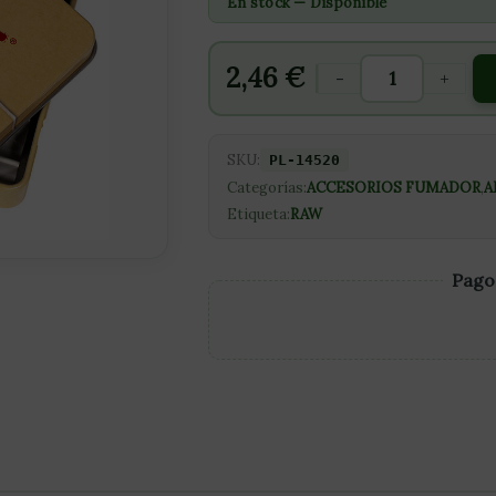
En stock — Disponible
2,46
€
-
+
SKU:
PL-14520
Categorías:
ACCESORIOS FUMADOR
,
A
Etiqueta:
RAW
Pago