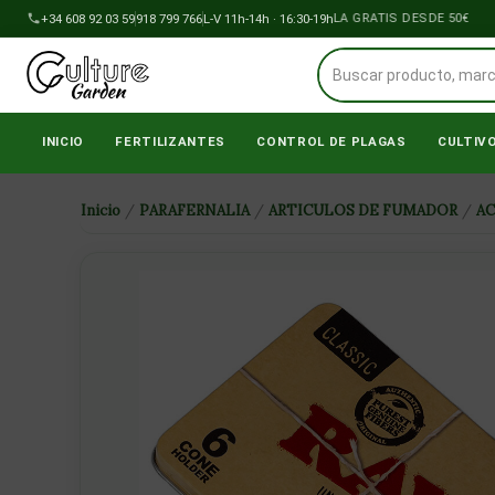
Ir
+34 608 92 03 59
918 799 766
ENVÍOS A PENÍNSULA GRATIS DESDE 50€
L-V 11h-14h · 16:30-19h
al
contenido
INICIO
FERTILIZANTES
CONTROL DE PLAGAS
CULTIV
Inicio
/
PARAFERNALIA
/
ARTICULOS DE FUMADOR
/
A