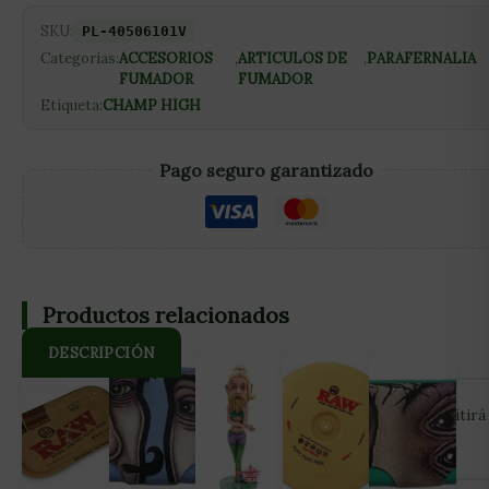
SKU:
PL-40506101V
Categorías:
ACCESORIOS
,
ARTICULOS DE
,
PARAFERNALIA
FUMADOR
FUMADOR
Etiqueta:
CHAMP HIGH
Pago seguro garantizado
Productos relacionados
DESCRIPCIÓN
Este pequeño soporte de la marca Champ High, te permitirá
dejar tu cigarrillo sin tener que apoyarlo en el cenicero.