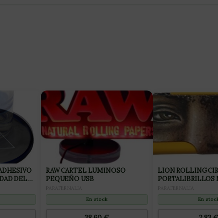
 ADHESIVO
RAW CARTEL LUMINOSO
LION ROLLING CI
DAD DEL
PEQUEÑO USB
PORTALIBRILLOS M
NARANJA MR TRA
PARAFERNALIA
PARAFERNALIA
(1UD)
En stock
En stoc
38,60
€
2,83