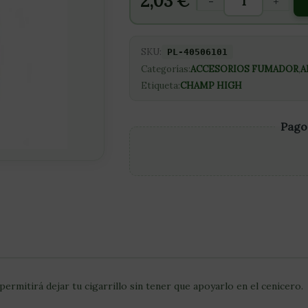
2,03
€
-
+
SKU:
PL-40506101
Categorías:
ACCESORIOS FUMADOR
,
A
Etiqueta:
CHAMP HIGH
Pago
rmitirá dejar tu cigarrillo sin tener que apoyarlo en el cenicero.