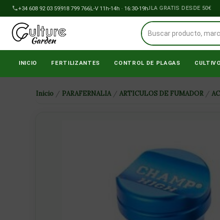
Ir
+34 608 92 03 59
918 799 766
ENVÍOS A PENÍNSULA GRATIS DESDE 50€
L-V 11h-14h · 16:30-19h
al
contenido
INICIO
FERTILIZANTES
CONTROL DE PLAGAS
CULTIV
Inicio
/
PARAFERNALIA
/
ARTICULOS DE FUMADOR
/
A