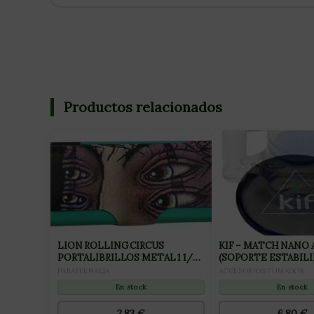
Productos relacionados
LION ROLLING CIRCUS
KIF – MATCH NANO
PORTALIBRILLOS METAL 1 1/4
(SOPORTE ESTABILI
VERDE RUBY (1UD)
BONG)
PARAFERNALIA
ACCESORIOS FUMADOR
En stock
En stock
2,83
€
6,80
€