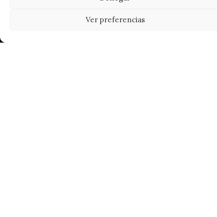
Ver preferencias
Tu grow shop de confianza en
Casarrubios del Monte. Semillas, cultivo,
nutrición y accesorios para el cultivador
exigente.
INFORMACIÓN
Mi Cuenta
Carrito
¿Dónde está mi pedido?
FAQ's