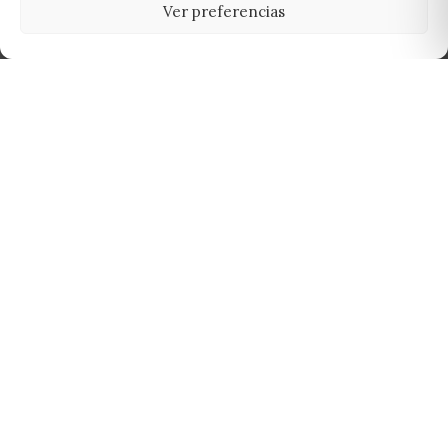
Ver preferencias
Tu grow shop de confianza en
Casarrubios del Monte. Semillas, cultivo,
nutrición y accesorios para el cultivador
exigente.