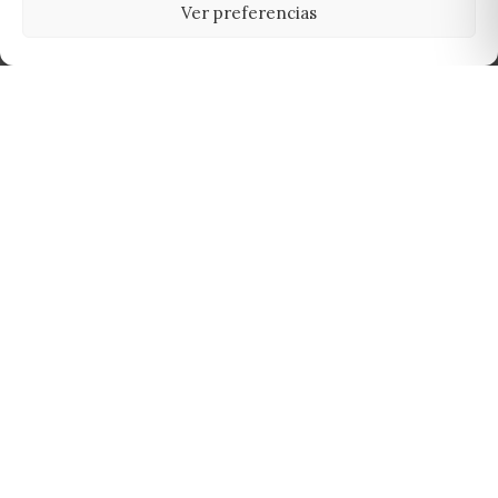
Ver preferencias
Tu grow shop de confianza en
Casarrubios del Monte. Semillas, cultivo,
nutrición y accesorios para el cultivador
exigente.