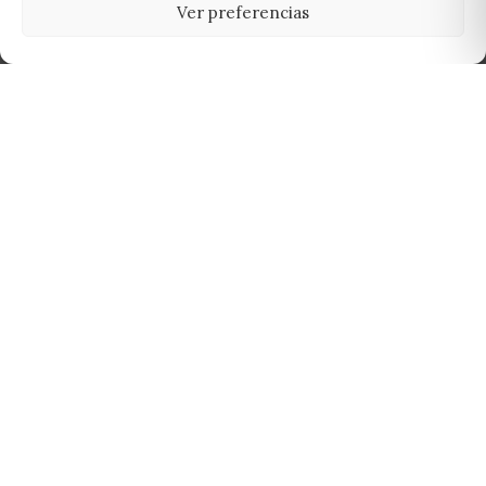
Ver preferencias
Tu grow shop de confianza en
Casarrubios del Monte. Semillas, cultivo,
nutrición y accesorios para el cultivador
exigente.