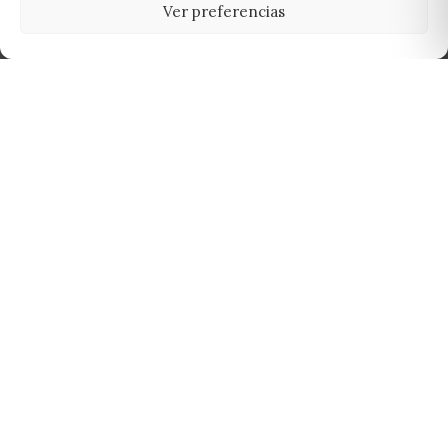
Ver preferencias
Tu grow shop de confianza en
Casarrubios del Monte. Semillas, cultivo,
nutrición y accesorios para el cultivador
exigente.