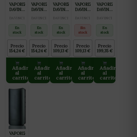
VAPORIZADOR
VAPORIZADOR
VAPORIZADOR
VAPORIZADOR
VAPORIZADOR
DAVINCI
DAVINCI
DAVINCI
DAVINCI
DAVINCI
MIQRO
MIQRO
MIQRO
MIQRO
IQ
DAVINCI
DAVINCI
DAVINCI
DAVINCI
DAVINCI
EXPLORER
EXPLORER
BASIC
BASIC
NEGRO
PURPLE
BLUE
ROJO
GRIS
En
En
En
Sin
En
stock
stock
stock
stock
stock
Precio
Precio
Precio
Precio
Precio
154,24
€
154,24
€
109,13
€
109,13
€
199,35
€
Añadir
Añadir
Añadir
Añadir
Añadir
al
al
al
al
al
carrito
carrito
carrito
carrito
carrito
VAPORIZADOR