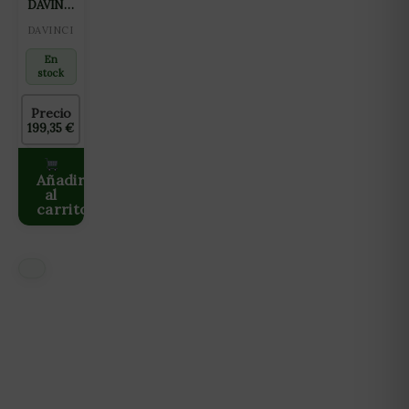
DAVINCI
IQ
DAVINCI
SILVER
En
stock
Precio
199,35
€
Añadir
al
carrito