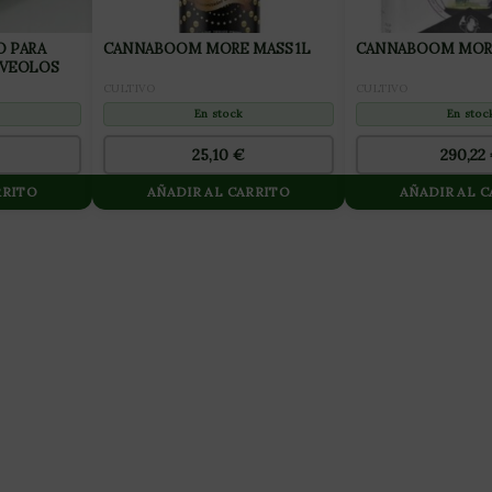
O PARA
CANNABOOM MORE MASS 1L
CANNABOOM MORE
LVEOLOS
CULTIVO
CULTIVO
En stock
En stoc
25,10
€
290,22
RRITO
AÑADIR AL CARRITO
AÑADIR AL 