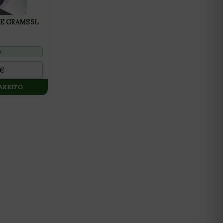
 GRAMS 5L
k
€
CARRITO