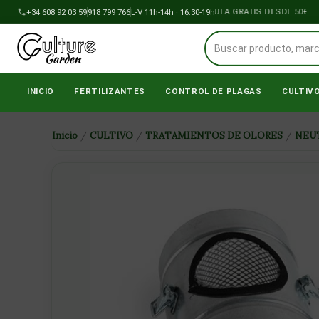
Ir
+34 608 92 03 59
918 799 766
ENVÍOS A PENÍNSULA GRATIS DESDE 50€
L-V 11h-14h · 16:30-19h
al
contenido
INICIO
FERTILIZANTES
CONTROL DE PLAGAS
CULTIV
Inicio
/
CULTIVO
/
TRATAMIENTOS DE OLORES
/
NEU