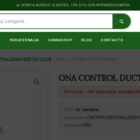
OFERTA NUEVOS CLIENTES: 15% DTO CON #PRIMERACOMPRA
O
PARAFERNALIA
CANNASHOP
BLOG
CONTACTO
TRALIZADORES DE OLOR
/ ONA CONTROL DUCT 125MM
ONA CONTROL DUCT
Sin stock — No disponible actualmen
SKU:
PL-NA9010
Categorías:
CULTIVO
,
NEUTRALIZADO
Etiqueta:
ONA