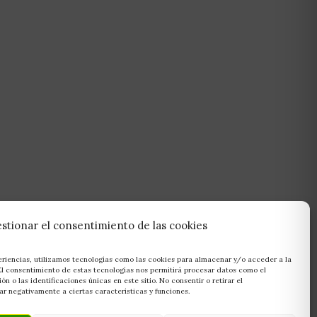
stionar el consentimiento de las cookies
eriencias, utilizamos tecnologías como las cookies para almacenar y/o acceder a la
 El consentimiento de estas tecnologías nos permitirá procesar datos como el
 o las identificaciones únicas en este sitio. No consentir o retirar el
r negativamente a ciertas características y funciones.