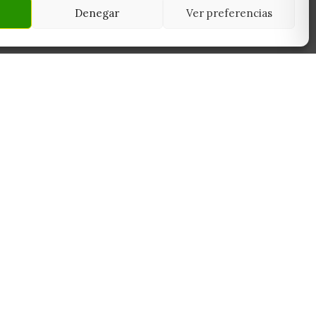
Denegar
Ver preferencias
NEWSLETTER
45950
Suscríbete y recibe las últimas ofertas,
 Toledo
novedades y consejos de cultivo antes que
nadie.
Suscribirme
Sin spam. Cancela cuando quieras.