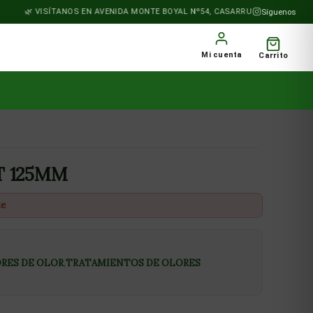
VISÍTANOS EN AVENIDA MONTE BOYAL Nº54, CASARRUBIOS DEL MONTE
Síguenos
Mi cuenta
Carrito
 125MM
te
RES DE OLOR
,
TRATAMIENTOS DE OLORES