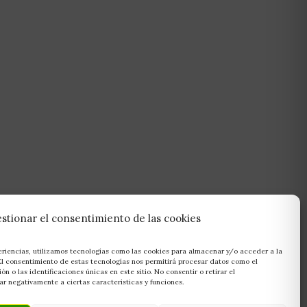
stionar el consentimiento de las cookies
eriencias, utilizamos tecnologías como las cookies para almacenar y/o acceder a la
 El consentimiento de estas tecnologías nos permitirá procesar datos como el
 o las identificaciones únicas en este sitio. No consentir o retirar el
r negativamente a ciertas características y funciones.