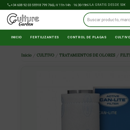
Ir
+34 608 92 03 59
918 799 766
L-V 11h-14h · 16:30-19h
ENVÍOS A PENÍNSULA GRATIS DESDE 50€
al
contenido
INICIO
FERTILIZANTES
CONTROL DE PLAGAS
CULTIV
Inicio
/
CULTIVO
/
TRATAMIENTOS DE OLORES
/
FILT