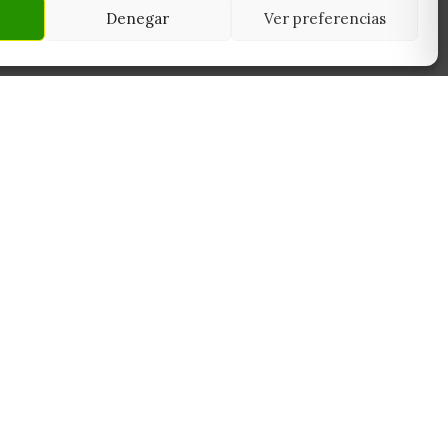
Denegar
Ver preferencias
NEWSLETTER
45950
Suscríbete y recibe las últimas ofertas,
 Toledo
novedades y consejos de cultivo antes que
nadie.
Suscribirme
Sin spam. Cancela cuando quieras.