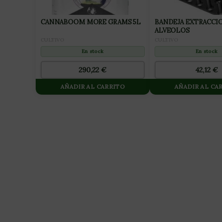
CANNABOOM MORE GRAMS 5L
BANDEJA EXTRACCIO
ALVEOLOS
CULTIVO
CULTIVO
En stock
En stock
290,22
€
42,12
€
AÑADIR AL CARRITO
AÑADIR AL CA