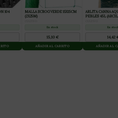
N 104
MALLA SCROG VERDE 15X15CM
ARLITA CANNA AQ
(2X25M)
PEBLES 45L (ARCI
EXPANDIDA 8×16)
CULTIVO
CULTIVO
En stock
En stoc
15,10
€
14,42
RRITO
AÑADIR AL CARRITO
AÑADIR AL 