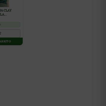
UA CLAY
LLA
k
€
CARRITO