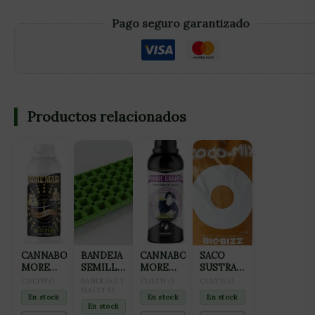
Pago seguro garantizado
Productos relacionados
CANNABOOM
BANDEJA
CANNABOOM
SACO
MORE
SEMILLERO
MORE
SUSTRATO
MASS 1L
PARA
GRAMS
COCO-
CULTIVO
BANDEJAS Y
CULTIVO
CULTIVO
GERMINACIÓN
MACETAS
1150ML
MIX 50L
En stock
En stock
En stock
24
BIOBIZZ
En stock