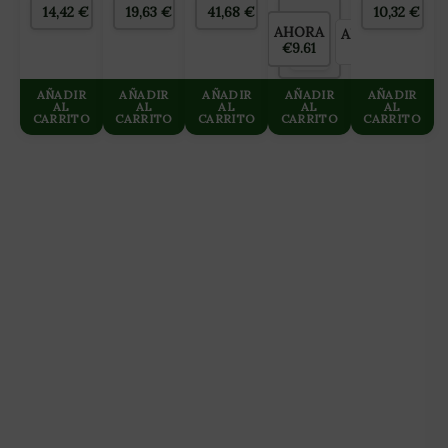
45L
PERLITA
14,42
€
19,63
€
41,68
€
10,32
€
(ARCILLA
105L
AHORA
AHORRAS
ANTES
EXPANDIDA
€9.61
€0.00
8×16)
€9.61
AÑADIR
AÑADIR
AÑADIR
AÑADIR
AÑADIR
AL
AL
AL
AL
AL
CARRITO
CARRITO
CARRITO
CARRITO
CARRITO