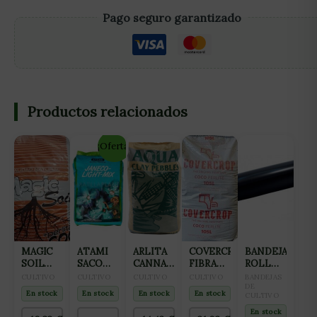
Pago seguro garantizado
Productos relacionados
¡Oferta!
MAGIC
ATAMI
ARLITA
COVERCROP
BANDEJA
SOIL
SACO
CANNA
FIBRA
ROLL
COCO
JANECO-
AQUA
DE
TRAY
CULTIVO
CULTIVO
CULTIVO
CULTIVO
BANDEJAS
PROLED
LIGHTMIX
CLAY
COCO
PARA
DE
En stock
En stock
En stock
En stock
CULTIVO
CON
50L
PEBLES
CON
CULTIVO
PERLITA
45L
PERLITA
1M
En stock