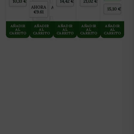
10,33
€
14,42
€
21,02
€
50L
(ARCILLA
105L
AHORA
AHORRAS
ANTES
EXPANDIDA
15,10
€
€9.61
€0.00
€9.61
8×16)
AÑADIR
AÑADIR
AÑADIR
AÑADIR
AÑADIR
AL
AL
AL
AL
AL
CARRITO
CARRITO
CARRITO
CARRITO
CARRITO