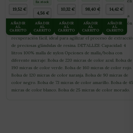
trata de una forma limpia y ordenada de agrupar la resina, en
24
50L
PEBLES
En stock
ALVEOLOS
45L
función de su tamaño, y de desechar la materia vegetal no
19,52
€
10,32
€
98,40
€
14,42
€
(ARCILLA
4,56
€
deseada. Cada bolsa está hecha por completo de malla, cada
EXPANDIDA
8×16)
malla es un filtro que evita el efecto embudo y la acumulación
AÑADIR
AÑADIR
AÑADIR
AÑADIR
AÑADIR
AL
AL
AL
AL
AL
CARRITO
de líquido, permitiendo una evacuación rápida y una
CARRITO
CARRITO
CARRITO
CARRITO
recuperación fácil, ideal para agilizar el proceso de extracció
de preciosas glándulas de resina. DETALLES: Capacidad: 4
litros 100% malla de nylon Opciones de malla/bolsa con
diferente micraje: Bolsa de 220 micras de color azul. Bolsa de
190 micras de color verde. Bolsa de 160 micras de color rojo.
Bolsa de 120 micras de color naranja. Bolsa de 90 micras de
color negro. Bolsa de 73 micras de color amarillo. Bolsa de 4
micras de color blanco. Bolsa de 25 micras de color morado.