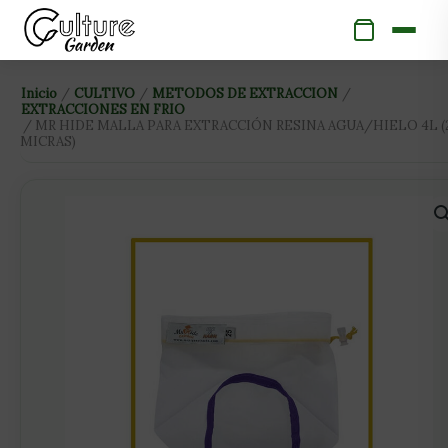
Ir
al
contenido
MR
Inicio
/
CULTIVO
/
METODOS DE EXTRACCION
/
EXTRACCIONES EN FRIO
HIDE
/ MR HIDE MALLA PARA EXTRACCIÓN RESINA AGUA/HIELO 4L (
MICRAS)
MALLA
PARA
EXTRACCIÓN
RESINA
AGUA/HIELO
4L
(25
MICRAS)
cantidad