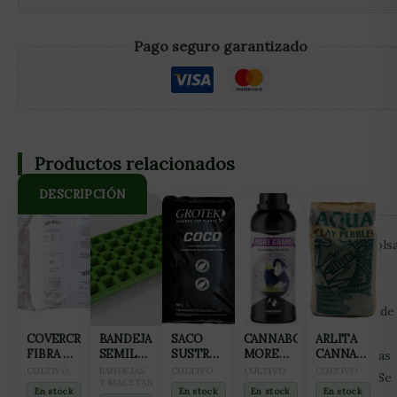
Pago seguro garantizado
Productos relacionados
DESCRIPCIÓN
Las mallas ICE & HASH de Mr.Hide Extracts para 4L son bols
de trabajo de diferente micraje para recoger la resina de
nuestra planta. Están fabricadas en nylon resistente 100%
tamiz, y cada una tiene una capacidad de filtrado diferente, de
25 hasta 220 micras, que permite atrapar partículas de un
COVERCROP
BANDEJA
SACO
CANNABOOM
ARLITA
FIBRA DE
SEMILLERO
SUSTRATO
MORE
CANNA
micraje determinado. Así los restos vegetales y los tricomas
COCO
PARA
COCO
GRAMS
AQUA
CULTIVO
BANDEJAS
CULTIVO
CULTIVO
CULTIVO
de diferentes tamaños quedan depositados por separado. Se
105L
GERMINACIÓN
Y MACETAS
GROTEK
1150ML
CLAY
En stock
En stock
En stock
En stock