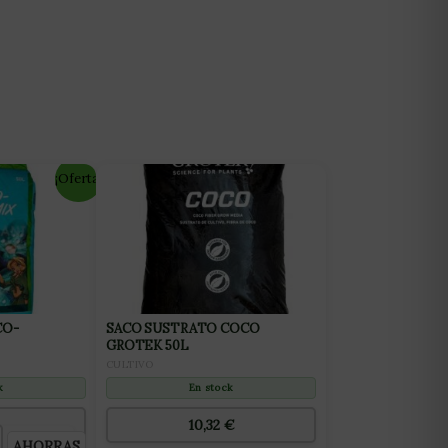
¡Oferta!
CO-
SACO SUSTRATO COCO
GROTEK 50L
CULTIVO
k
En stock
10,32
€
AHORRAS