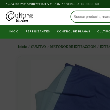
Ir
+34 608 92 03 59
918 799 766
ENVÍOS A PENÍNSULA GRATIS DESDE 50€
L-V 11h-14h · 16:30-19h
al
contenido
INICIO
FERTILIZANTES
CONTROL DE PLAGAS
CULTIV
Inicio
/
CULTIVO
/
METODOS DE EXTRACCION
/
EXTRA