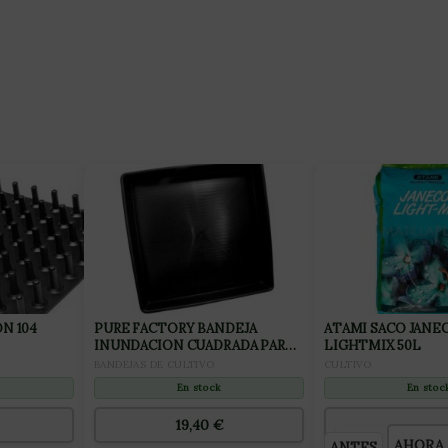
N 104
PURE FACTORY BANDEJA
ATAMI SACO JANE
INUNDACION CUADRADA PARA
LIGHTMIX 50L
CULTIVO 100x100CM
BANDEJAS DE CULTIVO
CULTIVO
En stock
En stoc
19,40
€
AHORA
ANTES