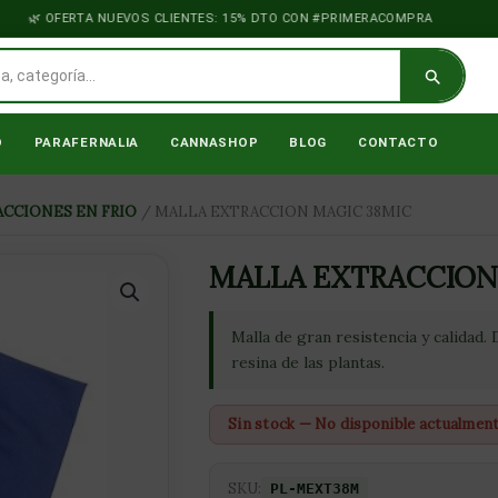
OFERTA NUEVOS CLIENTES: 15% DTO CON #PRIMERACOMPRA
O
PARAFERNALIA
CANNASHOP
BLOG
CONTACTO
CCIONES EN FRIO
/ MALLA EXTRACCION MAGIC 38MIC
MALLA EXTRACCION
Malla de gran resistencia y calidad.
resina de las plantas.
Sin stock — No disponible actualmen
SKU:
PL-MEXT38M