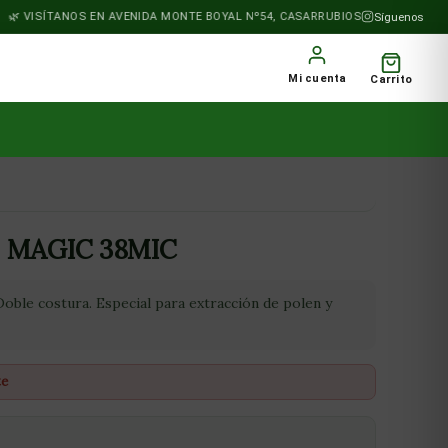
VISÍTANOS EN AVENIDA MONTE BOYAL Nº54, CASARRUBIOS DEL MONTE
Síguenos
Mi cuenta
Carrito
 MAGIC 38MIC
 Doble costura. Especial para extracción de polen y
te