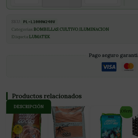
SKU:
PL-L1000W240V
Categorías:
BOMBILLAS
,
CULTIVO
,
ILUMINACION
Etiqueta:
LUMATEK
Pago seguro garant
Productos relacionados
DESCRIPCIÓN
¡Oferta!
El tubo de arco cerámico PCA permite que la bombilla funcion
aumenta la reproducción del color, la salida y la eficiencia. P