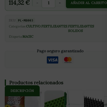
114,32
€
-
+
AÑADIR AL CARRIT
SKU:
PL-MB003
Categorías:
CULTIVO
,
FERTILIZANTES
,
FERTILIZANTES
SOLIDOS
Etiqueta:
MAGIC
Pago seguro garantizado
Productos relacionados
DESCRIPCIÓN
Supera todas las expectativas con Magic Buds y lleva tus plan