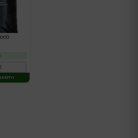
COCO
k
€
CARRITO