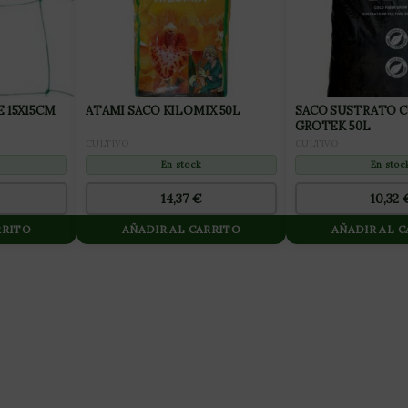
CM
ATAMI SACO KILOMIX 50L
SACO SUSTRATO 
GROTEK 50L
CULTIVO
CULTIVO
En stock
En stoc
14,37
€
10,32
RRITO
AÑADIR AL CARRITO
AÑADIR AL 