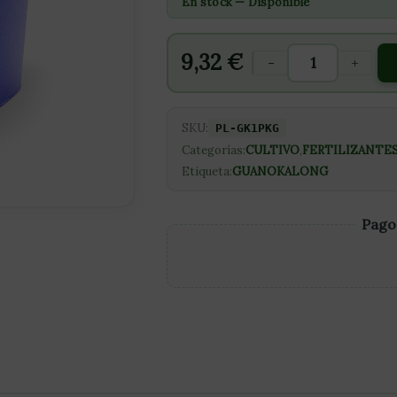
En stock — Disponible
9,32
€
-
+
SKU:
PL-GK1PKG
Categorías:
CULTIVO
,
FERTILIZANTE
Etiqueta:
GUANOKALONG
Pago