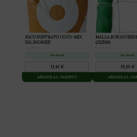
SACO SUSTRATO COCO-MIX
MALLA SCROG VERDE 15X15
50L BIOBIZZ
(2X25M)
CULTIVO
CULTIVO
En stock
En stock
11,41
€
15,10
€
AÑADIR AL CARRITO
AÑADIR AL CA