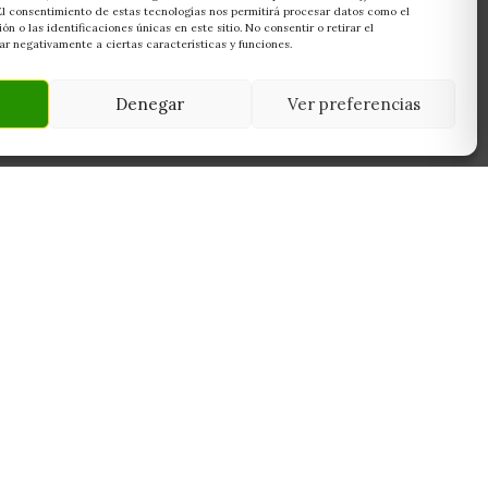
 El consentimiento de estas tecnologías nos permitirá procesar datos como el
 o las identificaciones únicas en este sitio. No consentir o retirar el
r negativamente a ciertas características y funciones.
Denegar
Ver preferencias
NEWSLETTER
45950
Suscríbete y recibe las últimas ofertas,
 Toledo
novedades y consejos de cultivo antes que
nadie.
Suscribirme
Sin spam. Cancela cuando quieras.