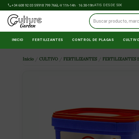
Ir
+34 608 92 03 59
918 799 766
ENVÍOS A PENÍNSULA GRATIS DESDE 50€
L-V 11h-14h · 16:30-19h
al
contenido
INICIO
FERTILIZANTES
CONTROL DE PLAGAS
CULTIV
Inicio
/
CULTIVO
/
FERTILIZANTES
/
FERTILIZANTES 