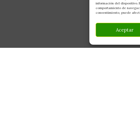
información del dispositivo.
comportamiento de navegación
consentimiento, puede afecta
Aceptar
INFORMACIÓN
CONTACTO
Av Monte Boyal, 54 — 
Mi Cuenta
Casarrubios del Monte,
Carrito
info@culturegarden.es
¿Dónde está mi pedido?
+34 608 92 03 59
Lun–Vie: 9:00–19:00
FAQ's
Sáb: 10:00–14:00
Noticias y Artículos
Tienda