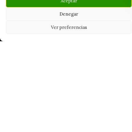
Aceptar
Denegar
Ver preferencias
Tu grow shop de confianza en
Casarrubios del Monte. Semillas, cultivo,
nutrición y accesorios para el cultivador
exigente.
INFORMACIÓN