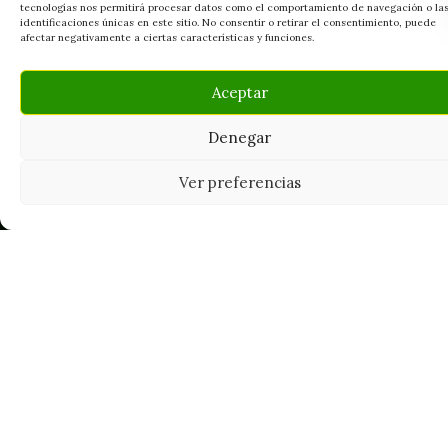
tecnologías nos permitirá procesar datos como el comportamiento de navegación o la
identificaciones únicas en este sitio. No consentir o retirar el consentimiento, puede
afectar negativamente a ciertas características y funciones.
Aceptar
Denegar
Ver preferencias
Tu grow shop de confianza en
Casarrubios del Monte. Semillas, cultivo,
nutrición y accesorios para el cultivador
exigente.
INFORMACIÓN