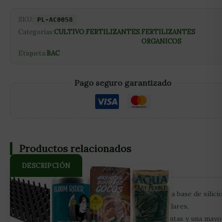
SKU:
PL-AC0058
Categorías:
CULTIVO
,
FERTILIZANTES
,
FERTILIZANTES
ORGANICOS
Etiqueta:
BAC
Pago seguro garantizado
Productos relacionados
DESCRIPCIÓN
Silica Power de BAC es un aditivo bio-mineral a base de silici
que favorece el desarrollo de las paredes celulares,
asegurando un adecuado desarrollo de las plantas y una mayo