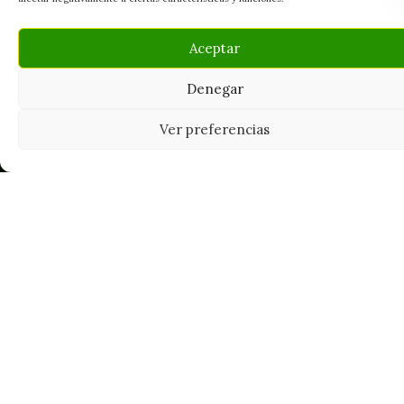
Aceptar
Denegar
Ver preferencias
Tu grow shop de confianza en
Casarrubios del Monte. Semillas, cultivo,
nutrición y accesorios para el cultivador
exigente.
INFORMACIÓN