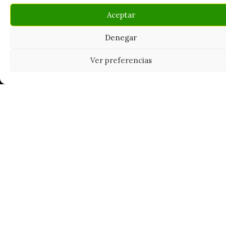
Aceptar
Denegar
Ver preferencias
Tu grow shop de confianza en
Casarrubios del Monte. Semillas, cultivo,
nutrición y accesorios para el cultivador
exigente.
INFORMACIÓN
Mi Cuenta
Carrito
¿Dónde está mi pedido?