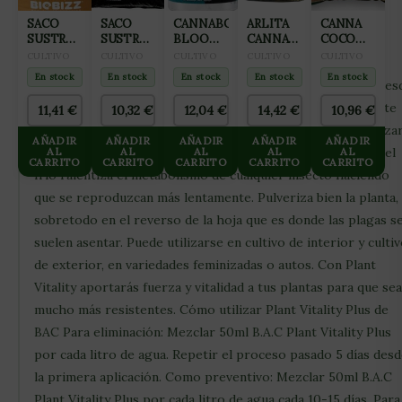
muy efectivo contra la araña roja adulta, huevos y larvas.
SACO
SACO
CANNABOOM
ARLITA
CANNA
SUSTRATO
SUSTRATO
BLOOM
CANNA
COCO
Tratamiento para plagas y araña roja de BAC Actúa por
COCO-
COCO
RIDER
AQUA
NATURAL
CULTIVO
CULTIVO
CULTIVO
CULTIVO
CULTIVO
contacto (no es sistémico) y gracias a su concentrada
MIX 50L
GROTEK
100ML
CLAY
50L
En stock
En stock
En stock
En stock
En stock
BIOBIZZ
formulación Plant Vitality Plus notaremos sus resultados des
50L
PEBLES
45L
la primera aplicación. Es un producto bioquímico totalmente
11,41
€
10,32
€
12,04
€
14,42
€
10,96
€
(ARCILLA
orgánico. Un consejo para potenciar su efectividad es utiliza
EXPANDIDA
AÑADIR
AÑADIR
AÑADIR
AÑADIR
AÑADIR
8×16)
agua fría si vamos a tratar directamente araña roja, ya que el
AL
AL
AL
AL
AL
CARRITO
CARRITO
CARRITO
CARRITO
CARRITO
frío ralentiza el metabolismo de cualquier insecto haciendo
que se reproduzcan más lentamente. Pulveriza bien la planta,
sobretodo en el reverso de la hoja que es donde las plagas s
suelen asentar. Puede utilizarse en cultivo de interior y culti
de exterior, en variedades feminizadas o autos. Con Plant
Vitality aportarás fuerza y vitalidad a tus plantas para que se
mucho más resistentes. Cómo utilizar Plant Vitality Plus de
BAC Para eliminación: Mezclar 50ml B.A.C Plant Vitality Plus
por cada litro de agua. Repetir el proceso pasado 5 días des
la primera aplicación. Como preventivo: Mezclar 50ml B.A.C
Plant Vitality Plus por cada litro de agua cada 10-15 días. Para