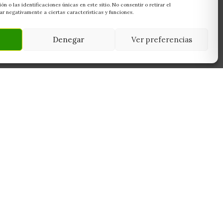
 o las identificaciones únicas en este sitio. No consentir o retirar el
r negativamente a ciertas características y funciones.
Denegar
Ver preferencias
NEWSLETTER
45950
Suscríbete y recibe las últimas ofertas,
 Toledo
novedades y consejos de cultivo antes que
nadie.
Suscribirme
Sin spam. Cancela cuando quieras.