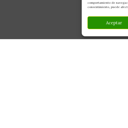
comportamiento de navegación
consentimiento, puede afecta
Aceptar
INFORMACIÓN
CONTACTO
Av Monte Boyal, 54 — 
Mi Cuenta
Casarrubios del Monte,
Carrito
info@culturegarden.es
¿Dónde está mi pedido?
+34 608 92 03 59
Lun–Vie: 9:00–19:00
FAQ's
Sáb: 10:00–14:00
Noticias y Artículos
Tienda