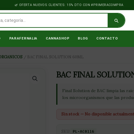
OFERTA NUEVOS CLIENTES: 15% DTO CON #PRIMERACOMPRA
O
PARAFERNALIA
CANNASHOP
BLOG
CONTACTO
ORGANICOS
/ BAC FINAL SOLUTION 60ML
BAC FINAL SOLUTIO
Final Solution de BAC limpia las raí
los microorganismos que las produc
Sin stock — No disponible actualmen
SKU:
PL-AC0116