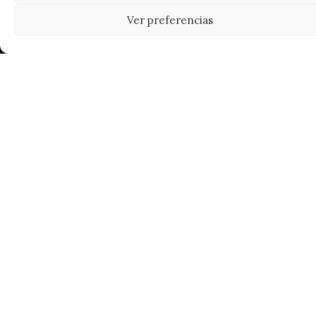
Ver preferencias
Tu grow shop de confianza en
Casarrubios del Monte. Semillas, cultivo,
nutrición y accesorios para el cultivador
exigente.
INFORMACIÓN
Mi Cuenta
Carrito
¿Dónde está mi pedido?
FAQ's
Noticias y Artículos
Tienda