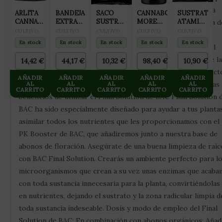
a la garganta al fumarlas. Crea enzimas que acaban con toda
ARLITA
BANDEJA
SACO
CANNABOOM
SUSTRATO
CANNA
EXTRACCION
SUSTRATO
MORE
ATAMI
sustancia de desecho, transformándolas en una nueva carga d
AQUA
150
COCO
GRAMS
COCO
CULTIVO
CULTIVO
CULTIVO
CULTIVO
CULTIVO
nutrientes disponibles para tus plantas, estimulando a los
CLAY
ALVEOLOS
GROTEK
1150ML
WASHED
En stock
En stock
En stock
En stock
En stock
PEBLES
microorganismos que las producen. Neutraliza el sodio y el
50L
&
45L
BUFFERED
cloro del agua de riego, con lo que mejoramos la calidad de la
14,42
€
44,17
€
10,32
€
98,40
€
10,90
€
(ARCILLA
50 L
solución de nutrientes que les damos. Se trata de un product
EXPANDIDA
AÑADIR
AÑADIR
AÑADIR
AÑADIR
AÑADIR
8×16)
concentrado muy fuerte; se utilizan dosis muy bajas. Ventajas 
AL
AL
AL
AL
AL
CARRITO
CARRITO
CARRITO
CARRITO
CARRITO
beneficios de utilizar el Final Solution de BAC Final Solution 
BAC ha sido especialmente diseñado para ayudar a tus planta
asimilar todos los nutrientes que les proporcionamos con el
PK Booster de BAC, que añadiremos junto a nuestra base de
abonos de floración. Asegúrate de una buena limpieza de raíc
con BAC Final Solution. Crearás un ambiente perfecto para l
microorganismos que crean a su vez unas enzimas que acaba
con toda sustancia innecesaria para la planta, convirtiéndolas
en nutrientes, dejando el sustrato y la zona radicular limpia d
toda sustancia indeseable. Dosis y modo de empleo del Final
Solution de BAC: En combinación con abonos orgánicos: Añad