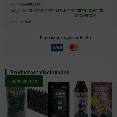
SKU:
PL-AC01177
Categorías:
CULTIVO
,
FERTILIZANTES
,
FERTILIZANTES
ORGANICOS
Etiqueta:
BAC
Pago seguro garantizado
Productos relacionados
DESCRIPCIÓN
Realiza un buen lavado de raíces para el mejor sabor de tus
cogollos con Final Solution de BAC Final Solution de BAC
limpia las raíces de tus plantas para que las coseches en su
punto, sus flores mantengan su sabor original y que no rasq