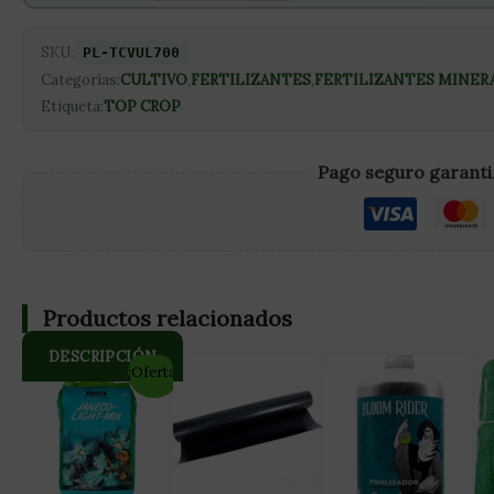
SKU:
PL-TCVUL700
Categorías:
CULTIVO
,
FERTILIZANTES
,
FERTILIZANTES MINER
Etiqueta:
TOP CROP
Pago seguro garant
Productos relacionados
DESCRIPCIÓN
¡Oferta!
Top Vulcan de Top Crop es un fertilizante 100% orgánico basa
Java que proporciona un mayor aprovechamiento de los macro
adversas en el clima. Top Vulcan es polvo de roca volcánica de