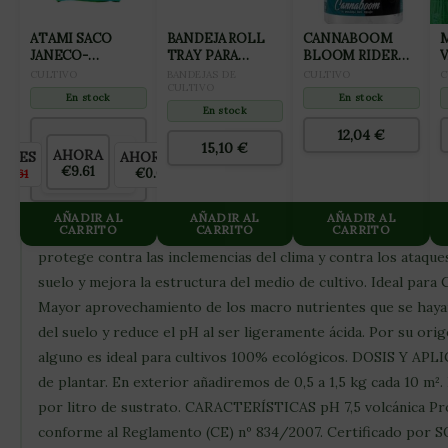
de lava es rico en oligoelementos esenciales para toda planta
enfrentarse a los periodos climáticos más adversos y refuer
ATAMI SACO
BANDEJA ROLL
CANNABOOM
JANECO-
TRAY PARA
BLOOM RIDER
VE
al aumentar la resistencia de sus tejidos celulares. Es un pr
LIGHTMIX 50L
CULTIVO 1M
100ML
(
CULTIVO
BANDEJAS DE
CULTIVO
C
sustrato o añadir una fina capa sobre él para que vaya disolv
CULTIVO
En stock
En stock
como el hecho de que no ha recibido ningún tratamiento químic
En stock
ecológicos. Es perfecto para complementar los fertilizante
12,04
€
15,10
€
AHORA
AHORRAS
NTES
SuperGuano y las Amino Perlas. Es un producto con micro-nut
€9.61
€0.00
€9.61
permiten un correcto desarrollo de las raíces de tus plantas.
acción de los fertilizantes y permitirá que tus plantas asimil
AÑADIR AL
AÑADIR AL
AÑADIR AL
CARRITO
CARRITO
CARRITO
problemas. Top Vulcan aumenta la resistencia de las paredes c
protege contra las inclemencias del clima y contra los ataques
suelo y mejora la estructura del medio de cultivo. Ideal para
Mayor aprovechamiento de los macro nutrientes que se hayan 
del suelo y reduce el pH al ser ligeramente ácida. Por su ori
alguno es ideal para cultivos 100% ecológicos. DOSIS Y APL
de plantar. En exterior añadiremos de 0,5 a 1,5 kg cada 10 m².
por litro de sustrato. CARACTERÍSTICAS pH 7,5 volcánica Pro
conforme al Reglamento (CE) nº 834/2007. Certificado por