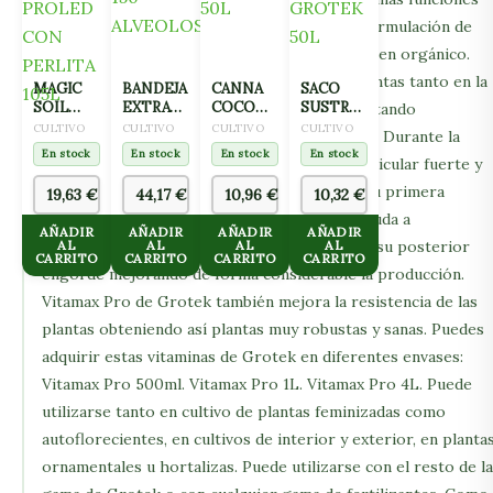
que su hermano Vitamax Plus pero con una formulación de
origen orgánico. Vitaminas de Grotek de origen orgánico.
Vitamax Pro potencia el desarrollo de tus plantas tanto en la
MAGIC
BANDEJA
CANNA
SACO
SOIL
EXTRACCION
COCO
SUSTRATO
etapa de crecimiento como en floración aportando
COCO
150
NATURAL
COCO
CULTIVO
CULTIVO
CULTIVO
CULTIVO
aminoácidos y ácidos húmicos de gran calidad. Durante la
PROLED
ALVEOLOS
50L
GROTEK
En stock
En stock
En stock
En stock
CON
etapa vegetativa ayudará a un crecimiento radicular fuerte y
50L
PERLITA
sano consiguiendo plantas vigorosas desde su primera
19,63
€
44,17
€
10,96
€
10,32
€
105L
aplicación. Al entrar en la fase de floración ayuda a
AÑADIR
AÑADIR
AÑADIR
AÑADIR
incrementar la formación de nuevos brotes y su posterior
AL
AL
AL
AL
CARRITO
CARRITO
CARRITO
CARRITO
engorde mejorando de forma considerable la producción.
Vitamax Pro de Grotek también mejora la resistencia de las
plantas obteniendo así plantas muy robustas y sanas. Puedes
adquirir estas vitaminas de Grotek en diferentes envases:
Vitamax Pro 500ml. Vitamax Pro 1L. Vitamax Pro 4L. Puede
utilizarse tanto en cultivo de plantas feminizadas como
autoflorecientes, en cultivos de interior y exterior, en planta
ornamentales u hortalizas. Puede utilizarse con el resto de la