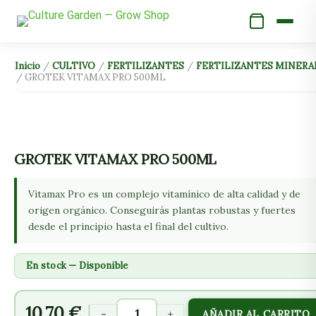
Ir
al
contenido
GROTEK
Inicio
/
CULTIVO
/
FERTILIZANTES
/
FERTILIZANTES MINERA
/ GROTEK VITAMAX PRO 500ML
VITAMAX
PRO
500ML
cantidad
GROTEK VITAMAX PRO 500ML
Vitamax Pro es un complejo vitamínico de alta calidad y de
origen orgánico. Conseguirás plantas robustas y fuertes
desde el principio hasta el final del cultivo.
En stock — Disponible
10,70
€
-
+
AÑADIR AL CARRITO