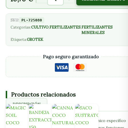
SKU:
PL-725080
Categorías:
CULTIVO
,
FERTILIZANTES
,
FERTILIZANTES
MINERALES
Etiqueta:
GROTEK
Pago seguro garantizado
Productos relacionados
DESCRIPCIÓN
Vitamax Pro de Grotek es un complejo vitamínico específico
para cultivos en tierra y coco. Cumple las mismas funciones