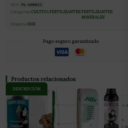
SKU:
PL-GH0021
Categorías:
CULTIVO
,
FERTILIZANTES
,
FERTILIZANTES
MINERALES
Etiqueta:
GHE
Pago seguro garantizado
Productos relacionados
DESCRIPCIÓN
Root Booster es un suplemento natural para el crecimiento 
las raíces que ayuda a la planta a desarrollar un sistema
radicular saludable y vigoroso. Contiene vitaminas, enzimas,
ácidos orgánicos y húmicos que estimulan la masa radicular d