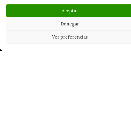
Aceptar
Denegar
Ver preferencias
Tu grow shop de confianza en
Casarrubios del Monte. Semillas, cultivo,
nutrición y accesorios para el cultivador
exigente.
INFORMACIÓN
Mi Cuenta