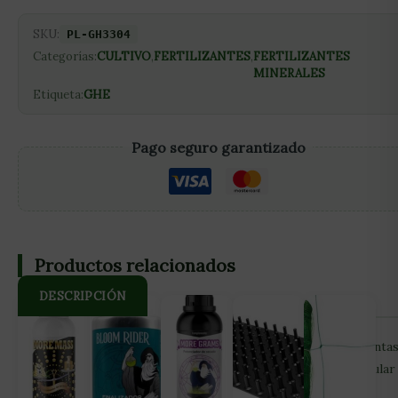
SKU:
PL-GH3304
Categorías:
CULTIVO
,
FERTILIZANTES
,
FERTILIZANTES
MINERALES
Etiqueta:
GHE
Pago seguro garantizado
Productos relacionados
DESCRIPCIÓN
Protect de GHE de aplicación foliar protege nuestras planta
construyéndoles una segunda piel. Reforzará la pared celular
hasta el punto de que los patógenos serán incapaces de