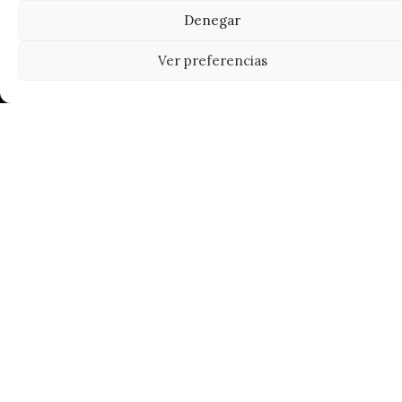
Denegar
Ver preferencias
Tu grow shop de confianza en
Casarrubios del Monte. Semillas, cultivo,
nutrición y accesorios para el cultivador
exigente.
INFORMACIÓN
Mi Cuenta
Carrito