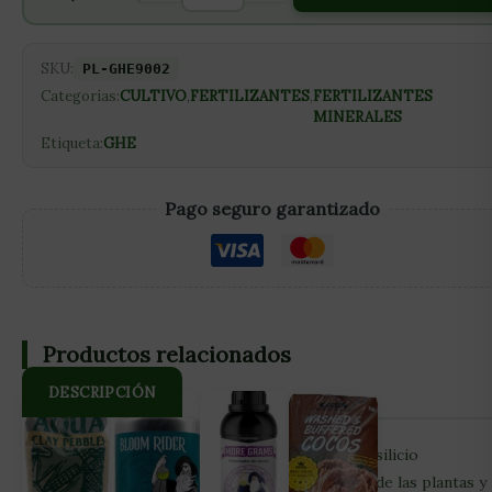
SKU:
PL-GHE9002
Categorías:
CULTIVO
,
FERTILIZANTES
,
FERTILIZANTES
MINERALES
Etiqueta:
GHE
Pago seguro garantizado
Productos relacionados
DESCRIPCIÓN
El Silicate de GHE proporciona una forma de silicio
naturalmente soluble que entra en las células de las plantas y