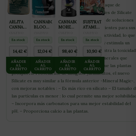
construye una defensa endurecida contra el ataque de
enfermedades e insectos. Los coloides naturales de Silicate
mejoran la capacidad de intercambio catiónico de soluciones
ARLITA
CANNABOOM
CANNABOOM
SUSTRATO
CANNA
BLOOM
MORE
ATAMI
nutritivas, mejorando la disponibilidad de nutrientes para sus
AQUA
RIDER
GRAMS
COCO
CULTIVO
CULTIVO
CULTIVO
CULTIVO
plantas. Estabiliza el pH y los niveles de conductividad, lo que
CLAY
100ML
1150ML
WASHED
En stock
En stock
En stock
En stock
PEBLES
reduce las condiciones de estrés de la planta y estimula un
&
45L
BUFFERED
crecimiento más rápido. También protege contra la toxicidad
14,42
€
12,04
€
98,40
€
10,90
€
(ARCILLA
50 L
de los metales. Silicate contiene más de 60 minerales que
EXPANDIDA
AÑADIR
AÑADIR
AÑADIR
AÑADIR
8×16)
añaden más microelementos nutritivos para que las plantas
AL
AL
AL
AL
CARRITO
CARRITO
CARRITO
CARRITO
prosperen. Proveniente de antiguos yacimientos, el nuevo
Silicate es muy similar a la fórmula anterior -Mineral Magic-,
con mejoras notables : – Es más rico en silicato – El tamaño 
las partículas es menor : lo cual permite una mejor solubilidad
– Incorpora más carbonatos para una mejor estabilidad del
pH. – Proporciona calcio a las plantas.