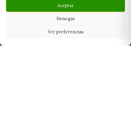
Aceptar
Denegar
Ver preferencias
Tu grow shop de confianza en
Casarrubios del Monte. Semillas, cultivo,
nutrición y accesorios para el cultivador
exigente.