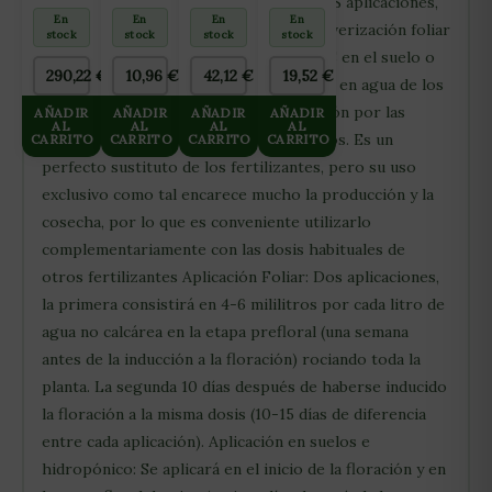
empleo: Se necesitan un mínimo de TRES aplicaciones,
5L
50L
ALVEOLOS
COCO
En
En
En
En
siendo preferible CUATRO, DOS en pulverización foliar
105L
stock
stock
stock
stock
de las hojas y tallos de las plantas y DOS en el suelo o
290,22
€
10,96
€
42,12
€
19,52
€
en cualquier medio de sustrato (incluido en agua de los
sistemas hidropónicos) para su absorción por las
AÑADIR
AÑADIR
AÑADIR
AÑADIR
AL
AL
AL
AL
raíces, utilizando una regadera o goteros. Es un
CARRITO
CARRITO
CARRITO
CARRITO
perfecto sustituto de los fertilizantes, pero su uso
exclusivo como tal encarece mucho la producción y la
cosecha, por lo que es conveniente utilizarlo
complementariamente con las dosis habituales de
otros fertilizantes Aplicación Foliar: Dos aplicaciones,
la primera consistirá en 4-6 mililitros por cada litro de
agua no calcárea en la etapa prefloral (una semana
antes de la inducción a la floración) rociando toda la
planta. La segunda 10 días después de haberse inducido
la floración a la misma dosis (10-15 días de diferencia
entre cada aplicación). Aplicación en suelos e
hidropónico: Se aplicará en el inicio de la floración y en