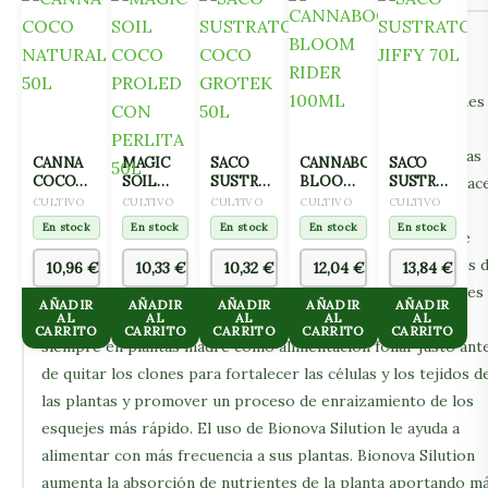
Silution tiene muchos beneficios: Los cultivos tienen una
mayor resistencia al impacto negativo del estrés. Paredes
celulares más fuertes. Defensa más fuerte contra infecciones
plagas de las plantas. Más resistentes a las diferencias de
temperatura y / o temperaturas extremas. Troncos y ramas
CANNA
MAGIC
SACO
CANNABOOM
SACO
COCO
SOIL
SUSTRATO
BLOOM
SUSTRATO
más gruesos con más entrenudos. Las plantas son más capac
NATURAL
COCO
COCO
RIDER
JIFFY 70L
CULTIVO
CULTIVO
CULTIVO
CULTIVO
CULTIVO
de soportar el peso en sus ramas. Utilice Bionova Silution
50L
PROLED
GROTEK
100ML
En stock
En stock
En stock
En stock
En stock
como alimentación foliar cada 10 días pulverizándolo sobre
CON
50L
PERLITA
clones, plántulas y plantas madre para fortalecer los tejidos 
10,96
€
10,33
€
10,32
€
12,04
€
13,84
€
50L
las plantas y prevenir enfermedades debido a las condiciones
AÑADIR
AÑADIR
AÑADIR
AÑADIR
AÑADIR
de alta humedad del vivero. Bionova Silution debe usarse
AL
AL
AL
AL
AL
CARRITO
CARRITO
CARRITO
CARRITO
CARRITO
siempre en plantas madre como alimentación foliar justo ant
de quitar los clones para fortalecer las células y los tejidos d
las plantas y promover un proceso de enraizamiento de los
esquejes más rápido. El uso de Bionova Silution le ayuda a
alimentar con más frecuencia a sus plantas. Bionova Silution
aumenta la absorción de nutrientes de la planta aportando m