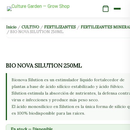
Ir
al
contenido
BIO
Inicio
/
CULTIVO
/
FERTILIZANTES
/
FERTILIZANTES MINERA
/ BIO NOVA SILUTION 250ML
NOVA
SILUTION
250ML
cantidad
BIO NOVA SILUTION 250ML
Bionova Silution es un estimulador líquido fortalecedor de
plantas a base de ácido silícico estabilizado y ácido fúlvico.
Silution estimula la absorción de nutrientes, la defensa contr
virus e infecciones y produce más peso seco.
El ácido monosilícico en Silution es la única forma de silicio 
es 100% biodisponible para las raíces.
En stock — Disponible