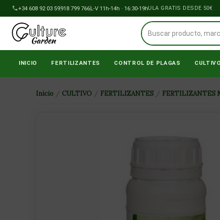
Ir
+34 608 92 03 59
918 799 766
ENVÍOS A PENÍNSULA GRATIS DESDE 50€
L-V 11h-14h · 16:30-19h
al
contenido
INICIO
FERTILIZANTES
CONTROL DE PLAGAS
CULTIV
Inicio
/
CULTIVO
/
FERTILIZANTES
/
FERTILIZANTES 