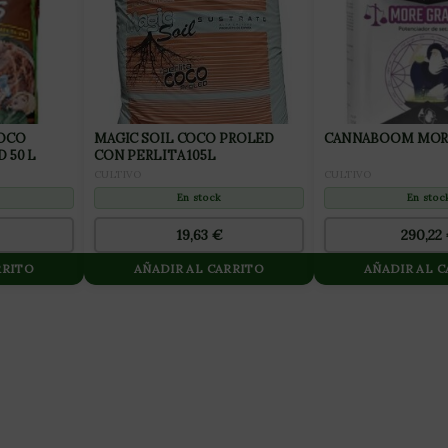
COCO
MAGIC SOIL COCO PROLED
CANNABOOM MORE
 50 L
CON PERLITA 105L
CULTIVO
CULTIVO
En stoc
En stock
290,22
19,63
€
RRITO
AÑADIR AL CARRITO
AÑADIR AL 