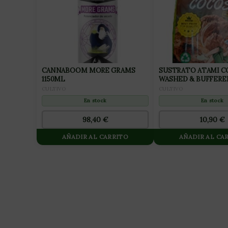
CANNABOOM MORE GRAMS
SUSTRATO ATAMI 
1150ML
WASHED & BUFFERED
CULTIVO
CULTIVO
En stock
En stock
98,40
€
10,90
€
AÑADIR AL CARRITO
AÑADIR AL CA