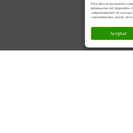
Para ofrecer las mejores exp
información del dispositivo.
comportamiento de navegación
consentimiento, puede afecta
Aceptar
INFORMACIÓN
CONTACTO
Av Monte Boyal, 54 — 
Mi Cuenta
Casarrubios del Monte,
Carrito
info@culturegarden.es
¿Dónde está mi pedido?
+34 608 92 03 59
Lun–Vie: 9:00–19:00
FAQ's
Sáb: 10:00–14:00
Noticias y Artículos
Tienda