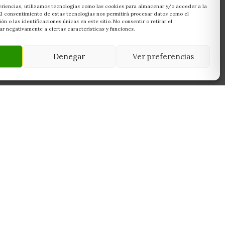
eriencias, utilizamos tecnologías como las cookies para almacenar y/o acceder a la
 El consentimiento de estas tecnologías nos permitirá procesar datos como el
 o las identificaciones únicas en este sitio. No consentir o retirar el
r negativamente a ciertas características y funciones.
Denegar
Ver preferencias
NEWSLETTER
45950
Suscríbete y recibe las últimas ofertas,
 Toledo
novedades y consejos de cultivo antes que
nadie.
Suscribirme