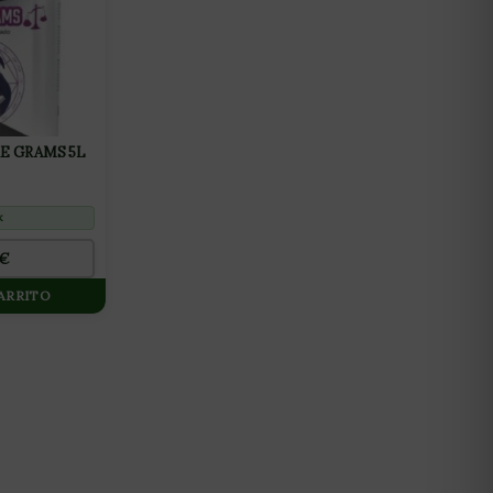
 GRAMS 5L
k
€
CARRITO