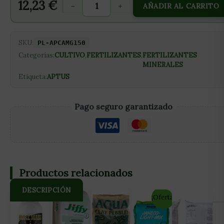
12,23
€
-
+
AÑADIR AL CARRITO
SKU:
PL-APCAMG150
Categorías:
CULTIVO
,
FERTILIZANTES
,
FERTILIZANTES
MINERALES
Etiqueta:
APTUS
Pago seguro garantizado
Productos relacionados
DESCRIPCIÓN
¡Oferta!
CARACTERÍSTICAS: Proporciona nitrógeno orgánico