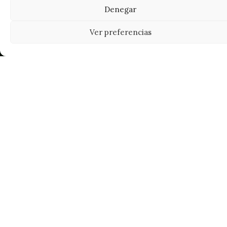
Denegar
Ver preferencias
Tu grow shop de confianza en
Casarrubios del Monte. Semillas, cultivo,
nutrición y accesorios para el cultivador
exigente.
INFORMACIÓN
Mi Cuenta
Carrito
¿Dónde está mi pedido?