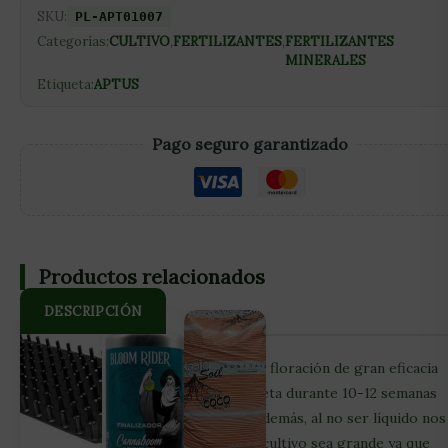
SKU:
PL-APT01007
Categorías:
CULTIVO
,
FERTILIZANTES
,
FERTILIZANTES
MINERALES
Etiqueta:
APTUS
Pago seguro garantizado
Productos relacionados
DESCRIPCIÓN
Fertilizante base de crecimiento y floración de gran eficacia
que asegura una absorción completa durante 10-12 semanas
gracias a su formato granulado. Además, al no ser líquido nos
facilitará la tarea aunque nuestro cultivo sea grande ya que