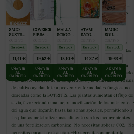
aportar nutrientes y energía fácilmente asimilables, tanto a
nivel foliar como a través de las raíces. Es el complemento
perfecto para los cultivadores que ya cuentan con
fertilización carbónica en su sala de cultivo y desean
SACO
COVERCROP
MALLA
ATAMI
MAGIC
SUSTRATO
FIBRA
SCROG
SACO
SOIL
aumentar su producción, ya que la utilización de este
COCO-
DE
VERDE
KILOMIX
COCO
CULTIVO
CULTIVO
CULTIVO
CULTIVO
CULTIVO
producto, té permitirá subir la EC a la solución nutritiva y
MIX 50L
COCO
15X15CM
50L
PROLED
En stock
En stock
En stock
En stock
En stock
BIOBIZZ
aumentar la velocidad de transporte de nutrientes desde las
105L
(2X25M)
CON
PERLITA
raíces a las hojas sin que para eso necesites aumentar la
11,41
€
19,52
€
15,10
€
14,37
€
19,63
€
105L
temperatura y elevar la ET (EVAPOTRANSPIRACIÓN). Con
AÑADIR
AÑADIR
AÑADIR
AÑADIR
AÑADIR
CO2 EFFECT conseguirás, de forma fácil, un mejor resultado
AL
AL
AL
AL
AL
CARRITO
CARRITO
CARRITO
CARRITO
CARRITO
y un mayor control de la temperatura y la humedad en tu sala
de cultivo ayudándote a prevenir enfermedades fúngicas no
deseadas como la BOTRITIS. Las plantas aumentan el flujo de
savia, favoreciendo una mejor movilización de los nutrientes 
del agua que llegarán hasta las zonas apicales, permitiendo a
las plantas metabolizar más alimento sin los inconvenientes
de una fertilización carbónica: -No necesitas aplicar CO2. -N
necesitas parar la extracción. -No necesitas aumentar la