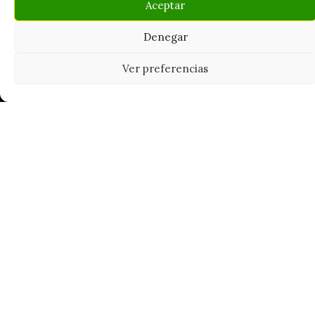
Aceptar
Denegar
Ver preferencias
Tu grow shop de confianza en
Casarrubios del Monte. Semillas, cultivo,
nutrición y accesorios para el cultivador
exigente.
INFORMACIÓN
Mi Cuenta
Carrito