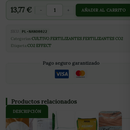
13,77
€
-
+
AÑADIR AL CARRITO
SKU:
PL-NANO0022
Categorías:
CULTIVO
,
FERTILIZANTES
,
FERTILIZANTES CO2
Etiqueta:
CO2 EFFECT
Pago seguro garantizado
Productos relacionados
DESCRIPCIÓN
CO2 Effect es un producto de acción sistémica capaz de