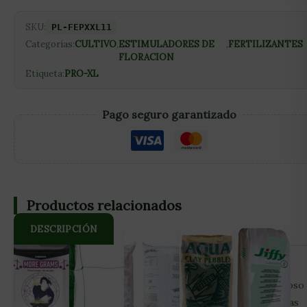
SKU:
PL-FEPXXL11
Categorías:
CULTIVO
,
ESTIMULADORES DE
,
FERTILIZANTES
FLORACION
Etiqueta:
PRO-XL
Pago seguro garantizado
Productos relacionados
DESCRIPCIÓN
Bloom XXL de Pro XL es uno de los explota cogollos más
potentes del mercado Bloom XXL de Pro XL es un poderoso
estimulador y potenciador de la floración que produce unas