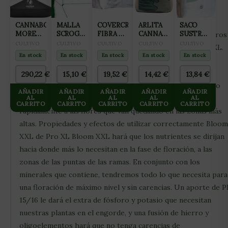
formaciones florales impresionantes. Lo aplicaremos en
combinación con el fertilizante básico para mejorar el
CANNABOOM
MALLA
COVERCROP
ARLITA
SACO
MORE
SCROG
FIBRA DE
CANNA
SUSTRATO
rendimiento de tu cultivo. Puedes complementarlo con otros
GRAMS
VERDE
COCO
AQUA
JIFFY
CULTIVO
CULTIVO
CULTIVO
CULTIVO
CULTIVO
aditivos como el Flora Exploder y el Quick Boost de Pro XL.
5L
15X15CM
105L
CLAY
70L
En stock
En stock
En stock
En stock
En stock
Bloom XXL ayudará a los cultivadores a conseguir más
(2X25M)
PEBLES
45L
producción, haciendo que las plantas dediquen todas sus
290,22
€
15,10
€
19,52
€
14,42
€
13,84
€
(ARCILLA
fuerzas en producir flores. Hace un efecto similar a cuando
EXPANDIDA
AÑADIR
AÑADIR
AÑADIR
AÑADIR
AÑADIR
8×16)
podamos las ramas bajas, los nutrientes se transportan
AL
AL
AL
AL
AL
CARRITO
CARRITO
CARRITO
CARRITO
CARRITO
rápidamente a las flores que van quedando en las zonas más
altas. Propiedades y efectos de utilizar correctamente Bloom
XXL de Pro XL Bloom XXL hará que los nutrientes se dirijan
hacia donde más lo necesitan en la fase de floración, a las
zonas de las puntas de las ramas. En conjunto con los
minerales que contiene, tendremos todo lo que necesita para
una floración de máximo nivel y sin carencias. Un aporte de 
15/16 le dará el extra de fósforo y potasio que necesitan
nuestras plantas en el engorde, y una fusión de hierro y
oligoelementos hará que no tenga carencias de