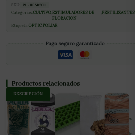
SKU:
PL-OFSW01L
Categorías:
CULTIVO
,
ESTIMULADORES DE
,
FERTILIZANTES
FLORACION
Etiqueta:
OPTIC FOLIAR
Pago seguro garantizado
Productos relacionados
DESCRIPCIÓN
Utilizando SWITCH durante las primeras 2 semanas de la
floración, las plantas comenzarán a activar la floración antes
con nodos más apretados. Esto asegurará que las plantas
comiencen a formar las flores y maximizar el crecimiento de